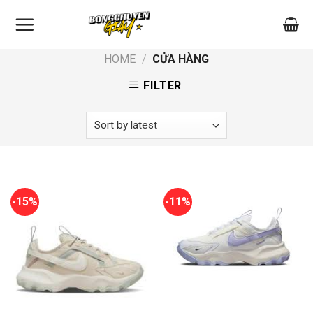
Skip
to
content
HOME
/
CỬA HÀNG
FILTER
-15%
-11%