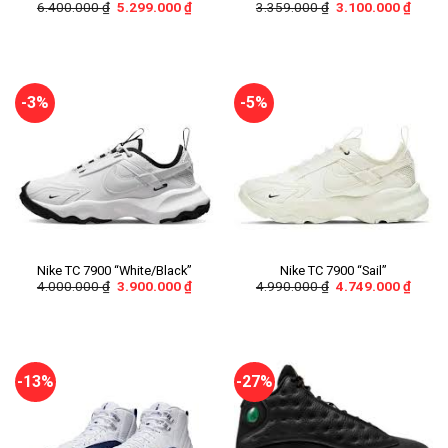
6.400.000
₫
5.299.000
₫
3.359.000
₫
3.100.000
₫
Brown”
-3%
-5%
Nike TC 7900 “White/Black”
Nike TC 7900 “Sail”
4.000.000
₫
3.900.000
₫
4.990.000
₫
4.749.000
₫
-13%
-27%