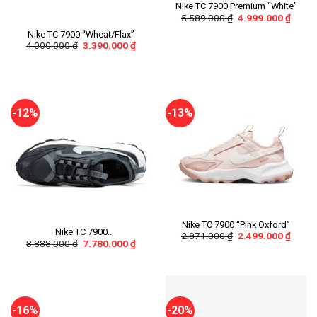
Nike TC 7900 Premium “White”
5.589.000
₫
4.999.000
₫
Nike TC 7900 “Wheat/Flax”
4.000.000
₫
3.390.000
₫
-12%
-13%
Nike TC 7900 “Pink Oxford”
Nike TC 7900
2.871.000
₫
2.499.000
₫
8.888.000
₫
7.780.000
₫
“Black/Anthracite”
-16%
-20%