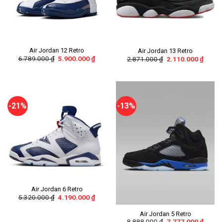
Air Jordan 12 Retro
Air Jordan 13 Retro
6.789.000
₫
5.900.000
₫
2.871.000
₫
2.110.000
₫
-21%
-13%
Air Jordan 6 Retro
5.320.000
₫
4.190.000
₫
Air Jordan 5 Retro
8.888.000
₫
7.777.000
₫