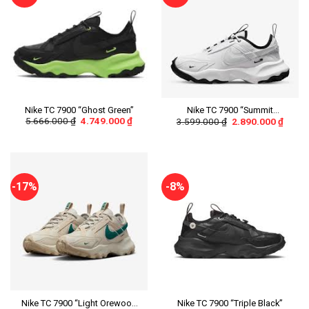
Nike TC 7900 “Ghost Green”
Nike TC 7900 “Summit
5.666.000
₫
4.749.000
₫
3.599.000
₫
2.890.000
₫
White/Photon Dust”
-17%
-8%
Nike TC 7900 “Light Orewood
Nike TC 7900 “Triple Black”