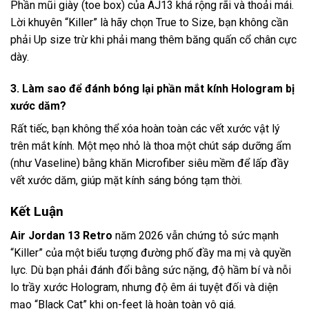
Phần mũi giày (toe box) của AJ13 khá rộng rãi và thoải mái.
Lời khuyên “Killer” là hãy chọn True to Size, bạn không cần
phải Up size trừ khi phải mang thêm băng quấn cổ chân cực
dày.
3. Làm sao để đánh bóng lại phần mắt kính Hologram bị
xước dăm?
Rất tiếc, bạn không thể xóa hoàn toàn các vết xước vật lý
trên mắt kính. Một mẹo nhỏ là thoa một chút sáp dưỡng ẩm
(như Vaseline) bằng khăn Microfiber siêu mềm để lấp đầy
vết xước dăm, giúp mặt kính sáng bóng tạm thời.
Kết Luận
Air Jordan 13 Retro
năm 2026 vẫn chứng tỏ sức mạnh
“Killer” của một biểu tượng đường phố đầy ma mị và quyền
lực. Dù bạn phải đánh đổi bằng sức nặng, độ hầm bí và nỗi
lo trầy xước Hologram, nhưng độ êm ái tuyệt đối và diện
mạo “Black Cat” khi on-feet là hoàn toàn vô giá.