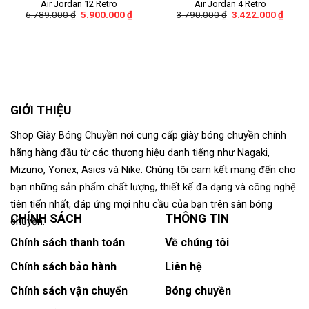
Air Jordan 12 Retro
Air Jordan 4 Retro
6.789.000
₫
5.900.000
₫
3.790.000
₫
3.422.000
₫
GIỚI THIỆU
Shop Giày Bóng Chuyền nơi cung cấp giày bóng chuyền chính
hãng hàng đầu từ các thương hiệu danh tiếng như Nagaki,
Mizuno, Yonex, Asics và Nike. Chúng tôi cam kết mang đến cho
bạn những sản phẩm chất lượng, thiết kế đa dạng và công nghệ
tiên tiến nhất, đáp ứng mọi nhu cầu của bạn trên sân bóng
CHÍNH SÁCH
THÔNG TIN
chuyền.
Chính sách thanh toán
Về chúng tôi
Chính sách bảo hành
Liên hệ
Chính sách vận chuyển
Bóng chuyền