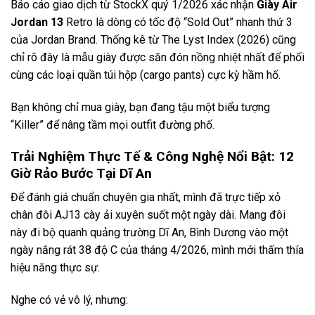
Báo cáo giao dịch từ StockX quý 1/2026 xác nhận
Giày Air
Jordan
13
Retro là dòng có tốc độ “Sold Out” nhanh thứ 3
của Jordan Brand. Thống kê từ The Lyst Index (2026) cũng
chỉ rõ đây là mẫu giày được săn đón nồng nhiệt nhất để phối
cùng các loại quần túi hộp (cargo pants) cực kỳ hầm hố.
Bạn không chỉ mua giày, bạn đang tậu một biểu tượng
“Killer” để nâng tầm mọi outfit đường phố.
Trải Nghiệm Thực Tế & Công Nghệ Nổi Bật: 12
Giờ Rảo Bước Tại Dĩ An
Để đánh giá chuẩn chuyên gia nhất, mình đã trực tiếp xỏ
chân đôi AJ13 cày ải xuyên suốt một ngày dài. Mang đôi
này đi bộ quanh quảng trường Dĩ An, Bình Dương vào một
ngày nắng rát 38 độ C của tháng 4/2026, mình mới thấm thía
hiệu năng thực sự.
Nghe có vẻ vô lý, nhưng: