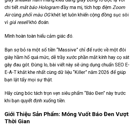
chi tiết
mắt báo Hologram
đầy ma mị, tích hợp đệm
Zoom
Air
cùng
phối màu OG
khét lẹt luôn khiến cộng đồng sục sôi
vì
giá resell
khó đoán.
Mình hoàn toàn hiểu cảm giác đó.
Bạn sợ bỏ ra một số tiền “Massive” chỉ để rước về một đôi
giày hầm hố quá mức, dễ trầy xước phần mắt kính hay cọ xát
gây đau gót. Đừng lo, bài viết này sẽ ứng dụng chuẩn SEO E-
E-A-T khắt khe nhất cùng dữ liệu “Killer” năm 2026 để giúp
bạn lật tẩy mọi sự thật.
Hãy cùng bóc tách trọn vẹn siêu phẩm “Báo Đen” này trước
khi bạn quyết định xuống tiền.
Giới Thiệu Sản Phẩm: Móng Vuốt Báo Đen Vượt
Thời Gian