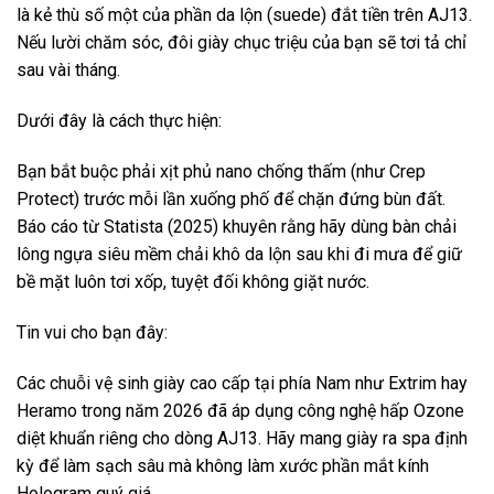
là kẻ thù số một của phần da lộn (suede) đắt tiền trên AJ13.
Nếu lười chăm sóc, đôi giày chục triệu của bạn sẽ tơi tả chỉ
sau vài tháng.
Dưới đây là cách thực hiện:
Bạn bắt buộc phải xịt phủ nano chống thấm (như Crep
Protect) trước mỗi lần xuống phố để chặn đứng bùn đất.
Báo cáo từ Statista (2025) khuyên rằng hãy dùng bàn chải
lông ngựa siêu mềm chải khô da lộn sau khi đi mưa để giữ
bề mặt luôn tơi xốp, tuyệt đối không giặt nước.
Tin vui cho bạn đây:
Các chuỗi vệ sinh giày cao cấp tại phía Nam như Extrim hay
Heramo trong năm 2026 đã áp dụng công nghệ hấp Ozone
diệt khuẩn riêng cho dòng AJ13. Hãy mang giày ra spa định
kỳ để làm sạch sâu mà không làm xước phần mắt kính
Hologram quý giá.