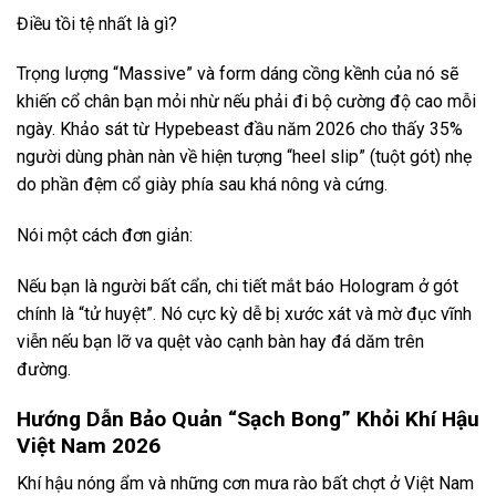
Điều tồi tệ nhất là gì?
Trọng lượng “Massive” và form dáng cồng kềnh của nó sẽ
khiến cổ chân bạn mỏi nhừ nếu phải đi bộ cường độ cao mỗi
ngày. Khảo sát từ Hypebeast đầu năm 2026 cho thấy 35%
người dùng phàn nàn về hiện tượng “heel slip” (tuột gót) nhẹ
do phần đệm cổ giày phía sau khá nông và cứng.
Nói một cách đơn giản:
Nếu bạn là người bất cẩn, chi tiết mắt báo Hologram ở gót
chính là “tử huyệt”. Nó cực kỳ dễ bị xước xát và mờ đục vĩnh
viễn nếu bạn lỡ va quệt vào cạnh bàn hay đá dăm trên
đường.
Hướng Dẫn Bảo Quản “Sạch Bong” Khỏi Khí Hậu
Việt Nam 2026
Khí hậu nóng ẩm và những cơn mưa rào bất chợt ở Việt Nam