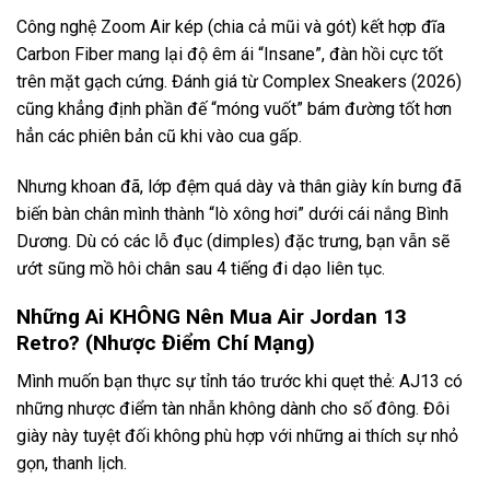
Công nghệ Zoom Air kép (chia cả mũi và gót) kết hợp đĩa
Carbon Fiber mang lại độ êm ái “Insane”, đàn hồi cực tốt
trên mặt gạch cứng. Đánh giá từ Complex Sneakers (2026)
cũng khẳng định phần đế “móng vuốt” bám đường tốt hơn
hẳn các phiên bản cũ khi vào cua gấp.
Nhưng khoan đã, lớp đệm quá dày và thân giày kín bưng đã
biến bàn chân mình thành “lò xông hơi” dưới cái nắng Bình
Dương. Dù có các lỗ đục (dimples) đặc trưng, bạn vẫn sẽ
ướt sũng mồ hôi chân sau 4 tiếng đi dạo liên tục.
Những Ai KHÔNG Nên Mua Air Jordan 13
Retro? (Nhược Điểm Chí Mạng)
Mình muốn bạn thực sự tỉnh táo trước khi quẹt thẻ: AJ13 có
những nhược điểm tàn nhẫn không dành cho số đông. Đôi
giày này tuyệt đối không phù hợp với những ai thích sự nhỏ
gọn, thanh lịch.