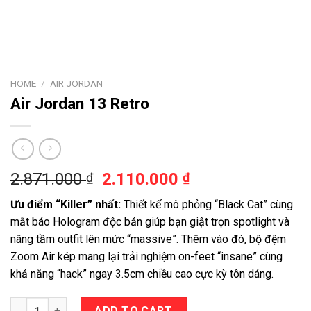
HOME
/
AIR JORDAN
Air Jordan 13 Retro
2.871.000
2.110.000
₫
₫
Ưu điểm “Killer” nhất:
Thiết kế mô phỏng “Black Cat” cùng
mắt báo Hologram độc bản giúp bạn giật trọn spotlight và
nâng tầm outfit lên mức “massive”. Thêm vào đó, bộ đệm
Zoom Air kép mang lại trải nghiệm on-feet “insane” cùng
khả năng “hack” ngay 3.5cm chiều cao cực kỳ tôn dáng.
Air Jordan 13 Retro quantity
ADD TO CART