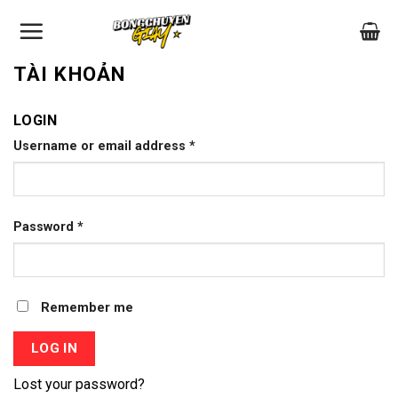
Skip
to
content
TÀI KHOẢN
LOGIN
Username or email address
*
Password
*
Remember me
LOG IN
Lost your password?