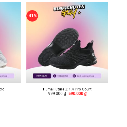
-41%
+
tro
Puma Future Z 1.4 Pro Court
999.000
₫
590.000
₫