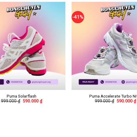
-41%
+
Puma Solarflash
Puma Accelerate Turbo Ni
999.000
₫
590.000
₫
999.000
₫
590.000
₫