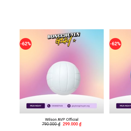
-62%
-62%
+
+
Wilson AVP Official
790.000
₫
299.000
₫