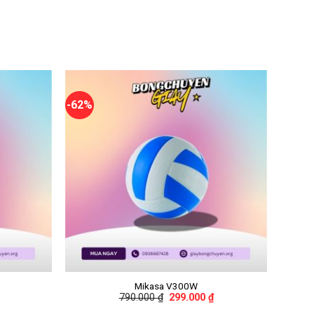
-62%
+
Mikasa V300W
790.000
₫
299.000
₫