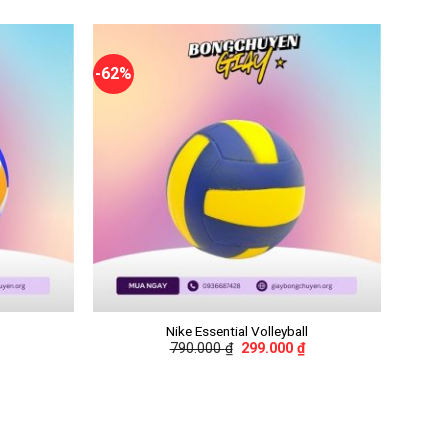
-62%
+
Nike Essential Volleyball
790.000
₫
299.000
₫