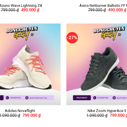
izuno Wave Lightning Z8
Asics Netburner Ballistic FF
799.000
₫
490.000
₫
799.000
₫
490.000
₫
-27%
+
Adidas Novaflight
Nike Zoom HyperAce 3
1.090.000
₫
799.000
₫
1.090.000
₫
799.000