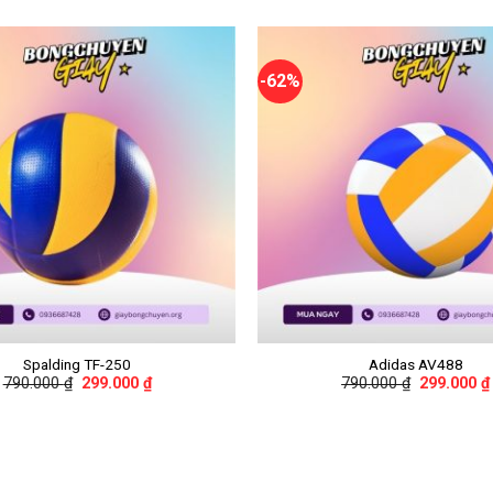
-62%
+
Spalding TF-250
Adidas AV488
790.000
₫
299.000
₫
790.000
₫
299.000
₫