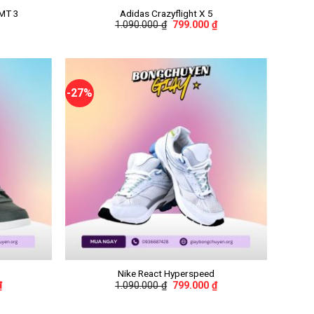
 MT 3
Adidas Crazyflight X 5
1.090.000
₫
799.000
₫
-27%
+
Nike React Hyperspeed
₫
1.090.000
₫
799.000
₫