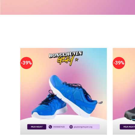
-39%
-39%
+
+