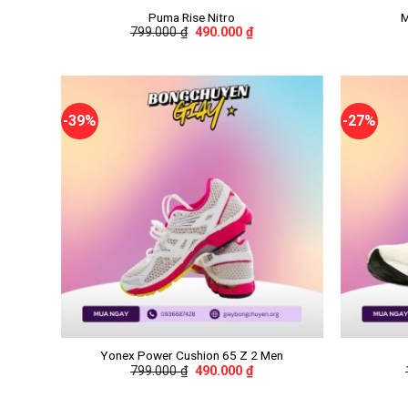
Puma Rise Nitro
M
799.000
₫
490.000
₫
-39%
-27%
+
+
Yonex Power Cushion 65 Z 2 Men
799.000
₫
490.000
₫