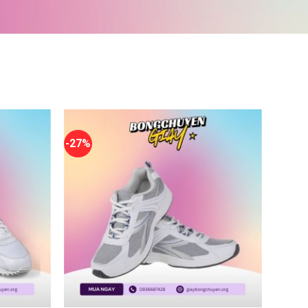
-27%
+