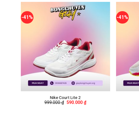
-41%
-41%
+
+
Nike Court Lite 2
999.000
₫
590.000
₫