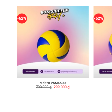
-62%
-62%
+
+
Molten V5M4500
790.000
₫
299.000
₫