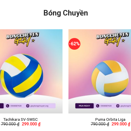
Bóng Chuyền
-62%
+
Tachikara SV-5WSC
Puma Orbita Liga
790.000
₫
299.000
₫
790.000
₫
299.000
₫