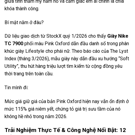
giữa tính thẩm mỹ hầm hố và cảm giác êm ái chính là chìa
khóa thành công.
Bí mật nằm ở đâu?
Dữ liệu giao dịch từ StockX quý 1/2026 cho thấy
Giày Nike
TC 7900
phối màu Pink Oxford dẫn đầu danh số trong phân
khúc giày Lifestyle cho phái nữ. Theo báo cáo của The Lyst
Index (tháng 3/2026), mẫu giày này dẫn đầu xu hướng “Soft
Utility”, thu hút hàng triệu lượt tìm kiếm từ cộng đồng yêu
thời trang trên toàn cầu.
Tin mình đi:
Mức giá giữ giá của bản Pink Oxford hiện nay vẫn ổn định ở
mức 115% giá niêm yết, chứng tỏ giá trị sưu tầm của nó
không hề nhỏ trong năm 2026.
Trải Nghiệm Thực Tế & Công Nghệ Nổi Bật: 12