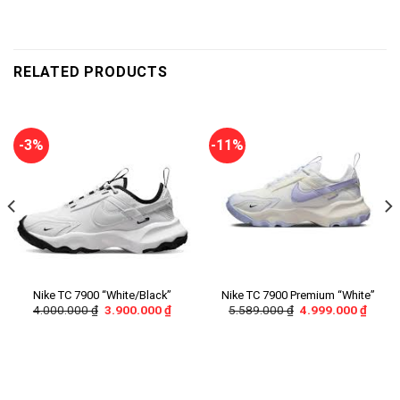
RELATED PRODUCTS
-3%
-11%
Nike TC 7900 “White/Black”
Nike TC 7900 Premium “White”
4.000.000
₫
3.900.000
₫
5.589.000
₫
4.999.000
₫