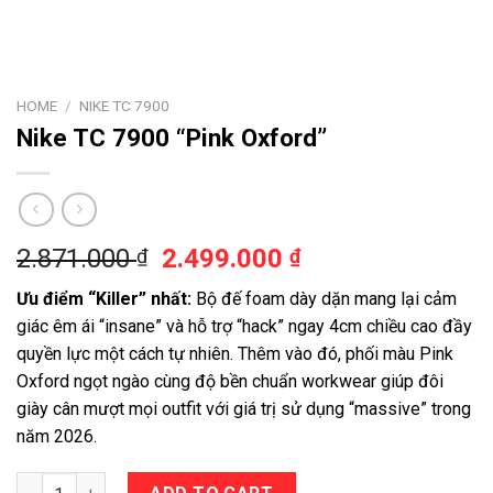
HOME
/
NIKE TC 7900
Nike TC 7900 “Pink Oxford”
2.871.000
2.499.000
₫
₫
Ưu điểm “Killer” nhất:
Bộ đế foam dày dặn mang lại cảm
giác êm ái “insane” và hỗ trợ “hack” ngay 4cm chiều cao đầy
quyền lực một cách tự nhiên. Thêm vào đó, phối màu Pink
Oxford ngọt ngào cùng độ bền chuẩn workwear giúp đôi
giày cân mượt mọi outfit với giá trị sử dụng “massive” trong
năm 2026.
Nike TC 7900 "Pink Oxford" quantity