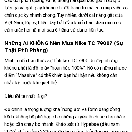
Các dải phản quang và hệ thống hai quai kéo (pull tabs) ở
lưỡi gà và gót giày không chỉ để trang trí mà còn giúp việc xỏ
chân cực kỳ nhanh chóng. Tuy nhiên, dưới cái nắng gắt của
Việt Nam, lớp vật liệu dày bắt đầu khiến bàn chân mình có
cảm giác hơi hầm bí sau 6 tiếng sử dụng liên tục.
Những Ai KHÔNG Nên Mua Nike TC 7900? (Sự
Thật Phũ Phàng)
Mình muốn bạn thực sự tỉnh táo: TC 7900 dù đẹp nhưng
không phải là đôi giày “hoàn hảo 100%”. Nó có những nhược
điểm “Massive” có thể khiến bạn hối hận nếu không cân
nhắc kỹ trước khi quẹt thẻ.
Điều tồi tệ nhất là gì?
Đó chính là trọng lượng khá “nặng đô” và form dáng cồng
kềnh, không hề phù hợp cho những ai yêu thích sự nhẹ nhàng
hoặc cần chạy bộ nhanh. Khảo sát từ Hypebae (đầu năm
2026) chỉ ra rằng 35% người dùng cảm thấy đôi giày này quá