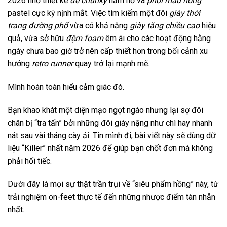
2026 nhờ thiết kế
đế chunky
hầm hố và
phối màu hồng
pastel cực kỳ nịnh mắt. Việc tìm kiếm một đôi
giày thời
trang đường phố
vừa có khả năng
giày tăng chiều cao
hiệu
quả, vừa sở hữu
đệm foam
êm ái cho các hoạt động hằng
ngày chưa bao giờ trở nên cấp thiết hơn trong bối cảnh xu
hướng
retro runner
quay trở lại mạnh mẽ.
Mình hoàn toàn hiểu cảm giác đó.
Bạn khao khát một diện mạo ngọt ngào nhưng lại sợ đôi
chân bị “tra tấn” bởi những đôi giày nặng như chì hay nhanh
nát sau vài tháng cày ải. Tin mình đi, bài viết này sẽ dùng dữ
liệu “Killer” nhất năm 2026 để giúp bạn chốt đơn mà không
phải hối tiếc.
Dưới đây là mọi sự thật trần trụi về “siêu phẩm hồng” này, từ
trải nghiệm on-feet thực tế đến những nhược điểm tàn nhẫn
nhất.