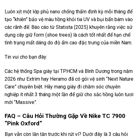
Luôn xịt một lớp phủ nano chống thấm định kỳ mỗi tháng để
tạo “khiên” bảo vệ màu hồng khỏi tia UV và bụi bẩn bám vào
các rãnh đế. Báo cáo từ Statista (2025) khuyên rằng việc sử
dụng cây giữ form (shoe trees) là cách tốt nhất để hạn chế
tình trạng mất dáng do độ ẩm cao đặc trưng của miền Nam.
Tin vui cho bạn đây:
Các hệ thống Spa giày tại TP.HCM và Bình Dương trong năm
2026 như Extrim hay Heramo đã có gói vệ sinh “Next Nature
Care” chuyên biệt. Hãy mang giày đi chăm sóc chuyên
nghiệp ít nhất 3 tháng một lần để giữ cho sắc hồng luôn tươi
mới “Massive”.
FAQ – Câu Hỏi Thường Gặp Về Nike TC 7900
“Pink Oxford”
Bạn vẫn còn lăn tăn trước khi rút ví? Dưới đây là 3 câu hỏi