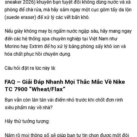
sneaker 2026) khuyên bạn tuyệt đối không dùng nước và xà
phòng để chà rửa, mà hãy sắm ngay một cục gôm tẩy da lộn
(suede eraser) để xử lý các vết bẩn khô.
Nếu giày không may bị ngấm nước ngập sâu, hãy mang ngay
đến các hệ thống spa chuyên nghiệp tại Việt Nam như
Morino hay Extrim để họ xử lý bằng phòng sấy khô ion và
hóa chất phục hồi chuyên dụng.
Câu hỏi đặt ra lúc này là:
FAQ – Giải Đáp Nhanh Mọi Thắc Mắc Về Nike
TC 7900 “Wheat/Flax”
Bạn vẫn còn lăn tăn vài điểm nhỏ trước khi chốt đơn rinh
siêu phẩm này về nhà?
Hãy thử tưởng tượng:
Nắm rõ mọi thông số sẽ giúp bạn tự tin chọn được một đôi