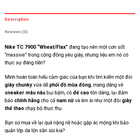
Description
Reviews (0)
Nike TC 7900 “Wheat/Flax”
đang tạo nên một cơn sốt
“massive” trong cộng đồng yêu giày, nhưng liệu em nó có
thực sự đáng tiền?
Mình hoàn toàn hiểu cảm giác của bạn khi tìm kiếm một đôi
giày chunky
vừa dễ
phối đồ mùa đông
, mang dáng vẻ
sneaker màu nâu
bụi bặm, có
đế cao
tôn dáng, lại đảm
bảo
chính hãng
cho cả
nam nữ
và êm ái như một đôi
giày
thể thao
chạy bộ thực thụ.
Bạn sợ mua về lại quá nặng nề hoặc gặp ác mộng khi bảo
quản lớp da lộn sần sùi kia?