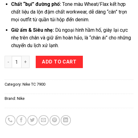
Chất “bụi” đường phố:
Tone màu Wheat/Flax kết hợp
chất liệu da lộn đậm chất workwear, dễ dàng “cân” trọn
mọi outfit từ quần túi hộp đến denim.
Giữ ấm & Siêu nhẹ:
Dù ngoại hình hầm hố, giày lại cực
nhẹ trên chân và giữ ấm hoàn hảo, là “chân ái” cho những
chuyến du lịch xứ lạnh.
Nike TC 7900 "Wheat/Flax" quantity
ADD TO CART
Category:
Nike TC 7900
Brand:
Nike