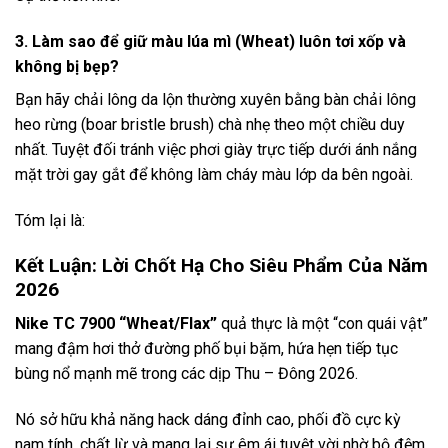
3. Làm sao để giữ màu lúa mì (Wheat) luôn tơi xốp và
không bị bẹp?
Bạn hãy chải lông da lộn thường xuyên bằng bàn chải lông
heo rừng (boar bristle brush) chà nhẹ theo một chiều duy
nhất. Tuyệt đối tránh việc phơi giày trực tiếp dưới ánh nắng
mặt trời gay gắt để không làm cháy màu lớp da bên ngoài.
Tóm lại là:
Kết Luận: Lời Chốt Hạ Cho Siêu Phẩm Của Năm
2026
Nike TC 7900 “Wheat/Flax”
quả thực là một “con quái vật”
mang đậm hơi thở đường phố bụi bặm, hứa hẹn tiếp tục
bùng nổ mạnh mẽ trong các dịp Thu – Đông 2026.
Nó sở hữu khả năng hack dáng đỉnh cao, phối đồ cực kỳ
nam tính, chất lừ và mang lại sự êm ái tuyệt vời nhờ bộ đệm