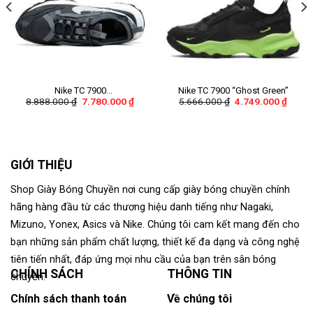
Nike TC 7900
Nike TC 7900 “Ghost Green”
8.888.000
₫
7.780.000
₫
5.666.000
₫
4.749.000
₫
“Black/Anthracite”
GIỚI THIỆU
Shop Giày Bóng Chuyền nơi cung cấp giày bóng chuyền chính
hãng hàng đầu từ các thương hiệu danh tiếng như Nagaki,
Mizuno, Yonex, Asics và Nike. Chúng tôi cam kết mang đến cho
bạn những sản phẩm chất lượng, thiết kế đa dạng và công nghệ
tiên tiến nhất, đáp ứng mọi nhu cầu của bạn trên sân bóng
CHÍNH SÁCH
THÔNG TIN
chuyền.
Chính sách thanh toán
Về chúng tôi