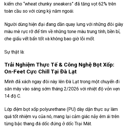
kiếm cho “wheat chunky sneakers” đã tăng vọt 62% trên
toàn cầu so với cùng kỳ năm ngoái.
Người dùng hiện đại đang dần quay lưng với những đôi giày
màu mè rực rỡ để tìm về những tone màu trung tính, bền bỉ,
che giấu vết bẩn tốt và không bao giờ lỗi mốt.
Sự thật là:
Trải Nghiệm Thực Tế & Công Nghệ Bọt Xốp:
On-Feet Cực Chill Tại Đà Lạt
Mình đã xách ngay đôi này lên Đà Lạt trong một chuyến đi
săn mây vào sáng sớm tháng 2/2026 với nhiệt độ vỏn vẹn
14 độ C.
Lớp đệm bọt xốp polyurethane (PU) dày dặn thực sự làm
quá tốt nhiệm vụ của nó, mang lại cảm giác nảy êm ái trên
từng bậc thang đá dốc đứng ở dốc Trại Mát.