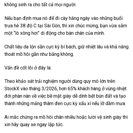
không sinh ra cho tất cả mọi người.
Nếu bạn định mua nó để đi cày hằng ngày vào những buổi
trưa hè 38 độ C tại Sài Gòn, thì xin chúc mừng, bạn vừa sắm
một “lò xông hơi” di động cho bàn chân của mình.
Chất liệu da lộn sần cực kỳ bí bách, giữ nhiệt lâu và khả năng
thoát mồ hôi gần như bằng không.
Vấn đề cốt lõi ở đây là:
Theo khảo sát trải nghiệm người dùng quy mô lớn trên
StockX vào tháng 3/2026, hơn 65% khách hàng ở vùng nhiệt
đới phàn nàn về việc bề mặt giày dễ dính bệt bùn đất và tạo
thành những mảng thâm đen cực kỳ xấu xí nếu lỡ dầm mưa.
Ai mắc chứng ra mồ hôi chân nhiều hoặc lười vệ sinh giày thì
xin hãy quay xe ngay lập tức.