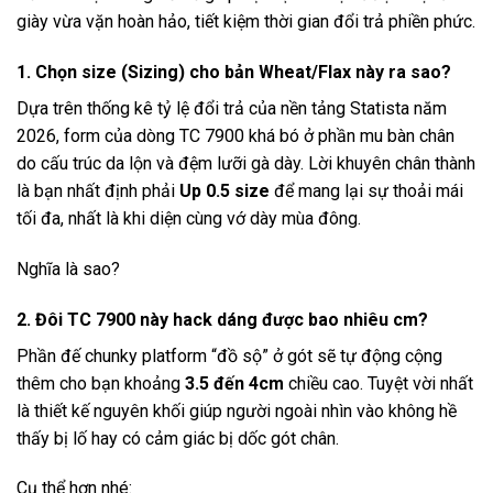
giày vừa vặn hoàn hảo, tiết kiệm thời gian đổi trả phiền phức.
1. Chọn size (Sizing) cho bản Wheat/Flax này ra sao?
Dựa trên thống kê tỷ lệ đổi trả của nền tảng Statista năm
2026, form của dòng TC 7900 khá bó ở phần mu bàn chân
do cấu trúc da lộn và đệm lưỡi gà dày. Lời khuyên chân thành
là bạn nhất định phải
Up 0.5 size
để mang lại sự thoải mái
tối đa, nhất là khi diện cùng vớ dày mùa đông.
Nghĩa là sao?
2. Đôi TC 7900 này hack dáng được bao nhiêu cm?
Phần đế chunky platform “đồ sộ” ở gót sẽ tự động cộng
thêm cho bạn khoảng
3.5 đến 4cm
chiều cao. Tuyệt vời nhất
là thiết kế nguyên khối giúp người ngoài nhìn vào không hề
thấy bị lố hay có cảm giác bị dốc gót chân.
Cụ thể hơn nhé: