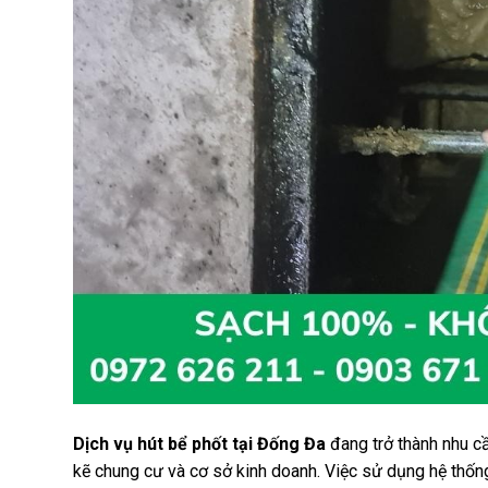
Dịch vụ hút bể phốt tại Đống Đa
đang trở thành nhu cầ
kẽ chung cư và cơ sở kinh doanh. Việc sử dụng hệ thống v