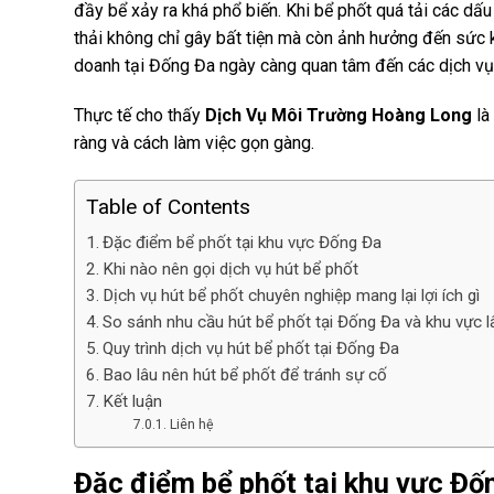
đầy bể xảy ra khá phổ biến. Khi bể phốt quá tải các dấ
thải không chỉ gây bất tiện mà còn ảnh hưởng đến sức k
doanh tại Đống Đa ngày càng quan tâm đến các dịch vụ
Thực tế cho thấy
Dịch Vụ Môi Trường Hoàng Long
là
ràng và cách làm việc gọn gàng.
Table of Contents
Đặc điểm bể phốt tại khu vực Đống Đa
Khi nào nên gọi dịch vụ hút bể phốt
Dịch vụ hút bể phốt chuyên nghiệp mang lại lợi ích gì
So sánh nhu cầu hút bể phốt tại Đống Đa và khu vực l
Quy trình dịch vụ hút bể phốt tại Đống Đa
Bao lâu nên hút bể phốt để tránh sự cố
Kết luận
Liên hệ
Đặc điểm bể phốt tại khu vực Đố