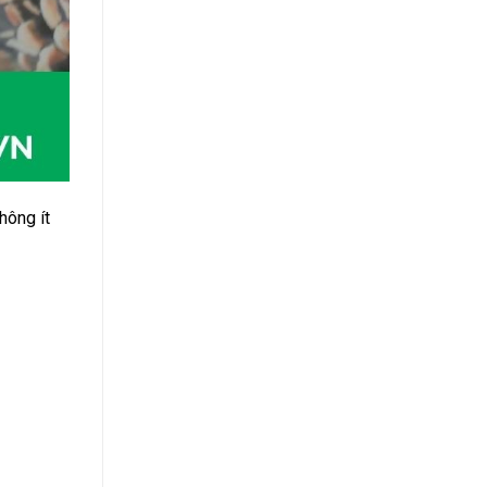
hông ít