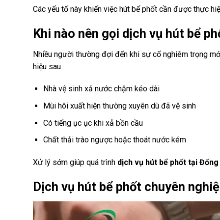
Các yếu tố này khiến việc hút bể phốt cần được thực hiệ
Khi nào nên gọi dịch vụ hút bể ph
Nhiều người thường đợi đến khi sự cố nghiêm trọng mới
hiệu sau
Nhà vệ sinh xả nước chậm kéo dài
Mùi hôi xuất hiện thường xuyên dù đã vệ sinh
Có tiếng ục ục khi xả bồn cầu
Chất thải trào ngược hoặc thoát nước kém
Xử lý sớm giúp quá trình
dịch vụ hút bể phốt tại Đống
Dịch vụ hút bể phốt chuyên nghiệp