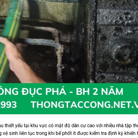
u thiết yếu tại khu vực có mật độ dân cư cao với nhiều nhà tập th
ệ sinh liên tục trong khi bể phốt ít được kiểm tra định kỳ khiến t