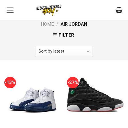
Skip
to
content
HOME
/
AIR JORDAN
FILTER
-13%
-27%