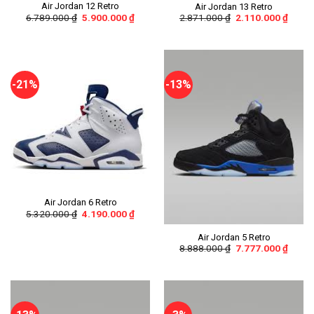
Air Jordan 12 Retro
Air Jordan 13 Retro
6.789.000
₫
5.900.000
₫
2.871.000
₫
2.110.000
₫
-21%
-13%
Air Jordan 6 Retro
5.320.000
₫
4.190.000
₫
Air Jordan 5 Retro
8.888.000
₫
7.777.000
₫