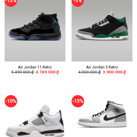
-13%
-3%
Air Jordan 11 Retro
Air Jordan 3 Retro
5.490.000
₫
4.749.000
₫
4.000.000
₫
3.900.000
₫
-10%
-13%