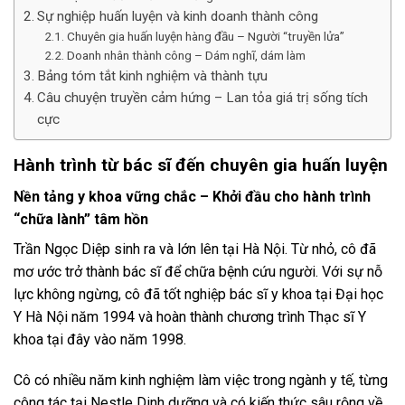
Sự nghiệp huấn luyện và kinh doanh thành công
Chuyên gia huấn luyện hàng đầu – Người “truyền lửa”
Doanh nhân thành công – Dám nghĩ, dám làm
Bảng tóm tắt kinh nghiệm và thành tựu
Câu chuyện truyền cảm hứng – Lan tỏa giá trị sống tích
cực
Hành trình từ bác sĩ đến chuyên gia huấn luyện
Nền tảng y khoa vững chắc – Khởi đầu cho hành trình
“chữa lành” tâm hồn
Trần Ngọc Diệp sinh ra và lớn lên tại Hà Nội. Từ nhỏ, cô đã
mơ ước trở thành bác sĩ để chữa bệnh cứu người. Với sự nỗ
lực không ngừng, cô đã tốt nghiệp bác sĩ y khoa tại Đại học
Y Hà Nội năm 1994 và hoàn thành chương trình Thạc sĩ Y
khoa tại đây vào năm 1998.
Cô có nhiều năm kinh nghiệm làm việc trong ngành y tế, từng
công tác tại Nestle Dinh dưỡng và có kiến thức sâu rộng về