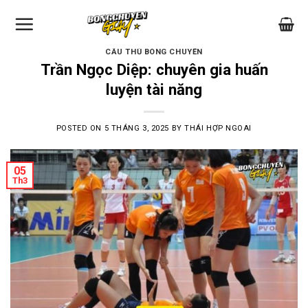
Skip
to
content
CẦU THỦ BÓNG CHUYỀN
Trần Ngọc Diệp: chuyên gia huấn
luyện tài năng
POSTED ON
5 THÁNG 3, 2025
BY
THÁI HỢP NGOAI
05
Th3