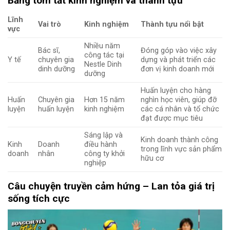
Bảng tóm tắt kinh nghiệm và thành tựu
Lĩnh
Vai trò
Kinh nghiệm
Thành tựu nổi bật
vực
Nhiều năm
Bác sĩ,
Đóng góp vào việc xây
công tác tại
Y tế
chuyên gia
dựng và phát triển các
Nestle Dinh
dinh dưỡng
đơn vị kinh doanh mới
dưỡng
Huấn luyện cho hàng
Huấn
Chuyên gia
Hơn 15 năm
nghìn học viên, giúp đỡ
luyện
huấn luyện
kinh nghiệm
các cá nhân và tổ chức
đạt được mục tiêu
Sáng lập và
Kinh doanh thành công
Kinh
Doanh
điều hành
trong lĩnh vực sản phẩm
doanh
nhân
công ty khởi
hữu cơ
nghiệp
Câu chuy
ện truyền cảm hứng – Lan tỏa giá trị
sống tích cực