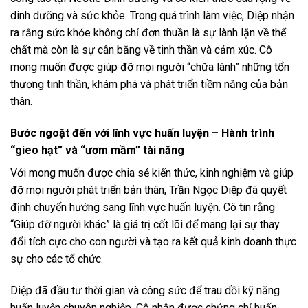
dinh dưỡng và sức khỏe. Trong quá trình làm việc, Diệp nhận
ra rằng sức khỏe không chỉ đơn thuần là sự lành lặn về thể
chất mà còn là sự cân bằng về tinh thần và cảm xúc. Cô
mong muốn được giúp đỡ mọi người “chữa lành” những tổn
thương tinh thần, khám phá và phát triển tiềm năng của bản
thân.
Bước ngoặt đến với lĩnh vực huấn luyện – Hành trình
“gieo hạt” và “ươm mầm” tài năng
Với mong muốn được chia sẻ kiến thức, kinh nghiệm và giúp
đỡ mọi người phát triển bản thân, Trần Ngọc Diệp đã quyết
định chuyển hướng sang lĩnh vực huấn luyện. Cô tin rằng
“Giúp đỡ người khác” là giá trị cốt lõi để mang lại sự thay
đổi tích cực cho con người và tạo ra kết quả kinh doanh thực
sự cho các tổ chức.
Diệp đã đầu tư thời gian và công sức để trau dồi kỹ năng
huấn luyện chuyên nghiệp. Cô nhận được chứng chỉ huấn