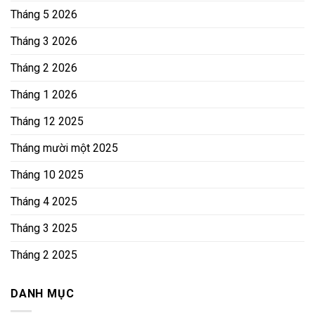
Tháng 5 2026
Tháng 3 2026
Tháng 2 2026
Tháng 1 2026
Tháng 12 2025
Tháng mười một 2025
Tháng 10 2025
Tháng 4 2025
Tháng 3 2025
Tháng 2 2025
DANH MỤC