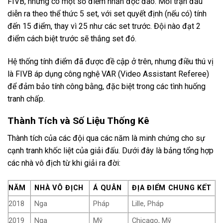
FIVB, nhưng có một số điểm nhấn độc đáo. Mỗi trận đấu
diễn ra theo thể thức 5 set, với set quyết định (nếu có) tính
đến 15 điểm, thay vì 25 như các set trước. Đội nào đạt 2
điểm cách biệt trước sẽ thắng set đó.
Hệ thống tính điểm đã được đề cập ở trên, nhưng điều thú vị
là FIVB áp dụng công nghệ VAR (Video Assistant Referee)
để đảm bảo tính công bằng, đặc biệt trong các tình huống
tranh chấp.
Thành Tích và Số Liệu Thống Kê
Thành tích của các đội qua các năm là minh chứng cho sự
cạnh tranh khốc liệt của giải đấu. Dưới đây là bảng tổng hợp
các nhà vô địch từ khi giải ra đời:
NĂM
NHÀ VÔ ĐỊCH
Á QUÂN
ĐỊA ĐIỂM CHUNG KẾT
2018
Nga
Pháp
Lille, Pháp
2019
Nga
Mỹ
Chicago, Mỹ