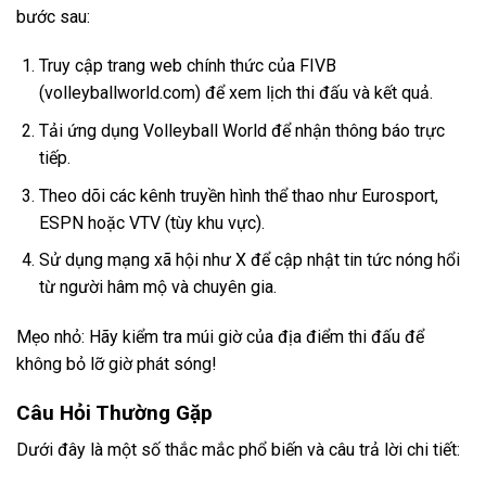
bước sau:
Truy cập trang web chính thức của FIVB
(volleyballworld.com) để xem lịch thi đấu và kết quả.
Tải ứng dụng Volleyball World để nhận thông báo trực
tiếp.
Theo dõi các kênh truyền hình thể thao như Eurosport,
ESPN hoặc VTV (tùy khu vực).
Sử dụng mạng xã hội như X để cập nhật tin tức nóng hổi
từ người hâm mộ và chuyên gia.
Mẹo nhỏ: Hãy kiểm tra múi giờ của địa điểm thi đấu để
không bỏ lỡ giờ phát sóng!
Câu Hỏi Thường Gặp
Dưới đây là một số thắc mắc phổ biến và câu trả lời chi tiết: