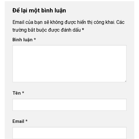
Để lại một bình luận
Email của bạn sẽ không được hiển thị công khai.
Các
trường bắt buộc được đánh dấu
*
Bình luận
*
Tên
*
Email
*