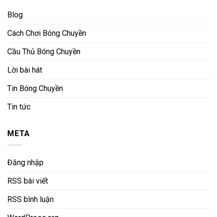
Blog
Cách Chơi Bóng Chuyền
Cầu Thủ Bóng Chuyền
Lời bài hát
Tin Bóng Chuyền
Tin tức
META
Đăng nhập
RSS bài viết
RSS bình luận