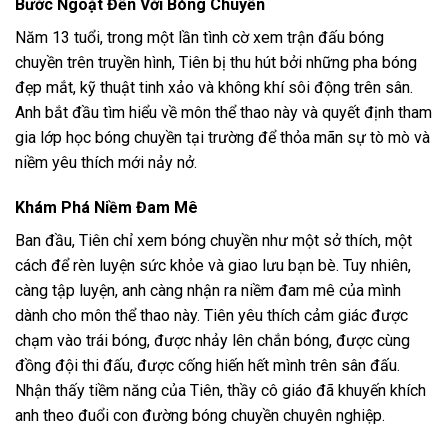
Bước Ngoặt Đến Với Bóng Chuyền
Năm 13 tuổi, trong một lần tình cờ xem trận đấu bóng
chuyền trên truyền hình, Tiên bị thu hút bởi những pha bóng
đẹp mắt, kỹ thuật tinh xảo và không khí sôi động trên sân.
Anh bắt đầu tìm hiểu về môn thể thao này và quyết định tham
gia lớp học bóng chuyền tại trường để thỏa mãn sự tò mò và
niềm yêu thích mới nảy nở.
Khám Phá Niềm Đam Mê
Ban đầu, Tiên chỉ xem bóng chuyền như một sở thích, một
cách để rèn luyện sức khỏe và giao lưu bạn bè. Tuy nhiên,
càng tập luyện, anh càng nhận ra niềm đam mê của mình
dành cho môn thể thao này. Tiên yêu thích cảm giác được
chạm vào trái bóng, được nhảy lên chắn bóng, được cùng
đồng đội thi đấu, được cống hiến hết mình trên sân đấu.
Nhận thấy tiềm năng của Tiên, thầy cô giáo đã khuyến khích
anh theo đuổi con đường bóng chuyền chuyên nghiệp.