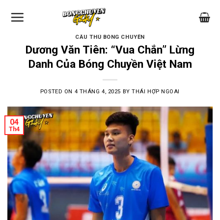
Skip
to
content
CẦU THỦ BÓNG CHUYỀN
Dương Văn Tiên: “Vua Chắn” Lừng
Danh Của Bóng Chuyền Việt Nam
POSTED ON
4 THÁNG 4, 2025
BY
THÁI HỢP NGOAI
04
Th4