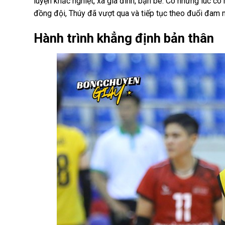
luyện khắc nghiệt, xa gia đình, bạn bè. Có những lúc c
đồng đội, Thúy đã vượt qua và tiếp tục theo đuổi đam 
Hành trình khẳng định bản thân