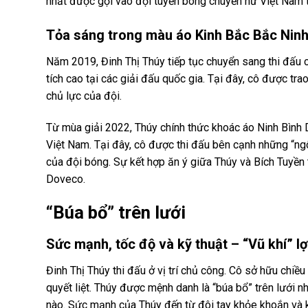
nhất được gọi vào đội tuyển bóng chuyền nữ Việt Nam t
Tỏa sáng trong màu áo Kinh Bắc Bắc Ninh
Năm 2019, Đinh Thị Thúy tiếp tục chuyển sang thi đấu 
tích cao tại các giải đấu quốc gia. Tại đây, cô được tra
chủ lực của đội.
Từ mùa giải 2022, Thúy chính thức khoác áo Ninh Bình
Việt Nam. Tại đây, cô được thi đấu bên cạnh những “ng
của đội bóng. Sự kết hợp ăn ý giữa Thúy và Bích Tuyền
Doveco.
“Búa bổ” trên lưới
Sức mạnh, tốc độ và kỹ thuật – “Vũ khí” lợ
Đinh Thị Thúy thi đấu ở vị trí chủ công. Cô sở hữu ch
quyết liệt. Thúy được mệnh danh là “búa bổ” trên lưới
nào. Sức mạnh của Thúy đến từ đôi tay khỏe khoắn và k