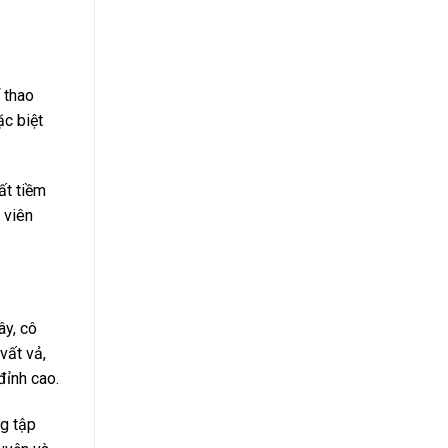
 thao
ặc biệt
ất tiềm
 viên
ây, cô
vất vả,
đỉnh cao.
ng tập