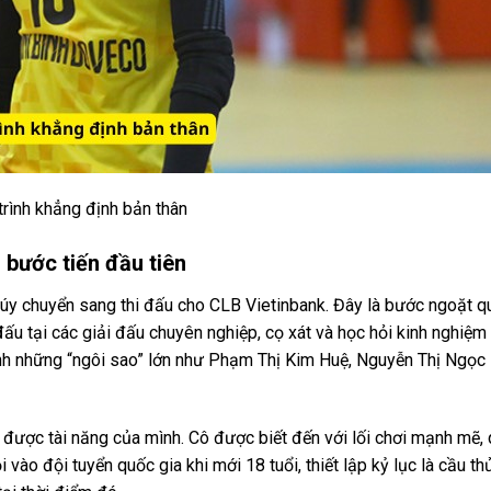
trình khẳng định bản thân
bước tiến đầu tiên
úy chuyển sang thi đấu cho CLB Vietinbank. Đây là bước ngoặt q
đấu tại các giải đấu chuyên nghiệp, cọ xát và học hỏi kinh nghiệm
ạnh những “ngôi sao” lớn như Phạm Thị Kim Huệ, Nguyễn Thị Ngọ
được tài năng của mình. Cô được biết đến với lối chơi mạnh mẽ, q
o đội tuyển quốc gia khi mới 18 tuổi, thiết lập kỷ lục là cầu thủ