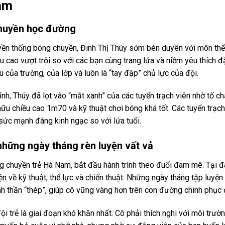
Nam
chuyền học đường
truyền thống bóng chuyền, Đinh Thị Thúy sớm bén duyên với môn thể
ều cao vượt trội so với các bạn cùng trang lứa và niềm yêu thích đ
 của trường, của lớp và luôn là “tay đập” chủ lực của đội.
nh, Thúy đã lọt vào “mắt xanh” của các tuyển trạch viên nhờ tố ch
ữu chiều cao 1m70 và kỹ thuật chơi bóng khá tốt. Các tuyển trạch
sức mạnh đáng kinh ngạc so với lứa tuổi.
những ngày tháng rèn luyện vất vả
g chuyền trẻ Hà Nam, bắt đầu hành trình theo đuổi đam mê. Tại đ
n về kỹ thuật, thể lực và chiến thuật. Những ngày tháng tập luyện 
inh thần “thép”, giúp cô vững vàng hơn trên con đường chinh phục 
i trẻ là giai đoạn khó khăn nhất. Cô phải thích nghi với môi trườ