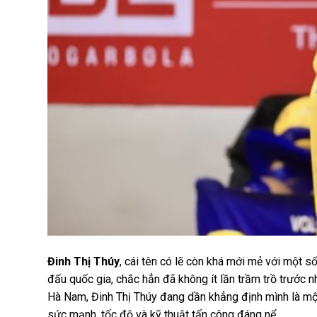
Đinh Thị Thúy
, cái tên có lẽ còn khá mới mẻ với một 
đấu quốc gia, chắc hẳn đã không ít lần trầm trồ trước 
Hà Nam, Đinh Thị Thúy đang dần khẳng định mình là mộ
sức mạnh, tốc độ và kỹ thuật tấn công đáng nể.