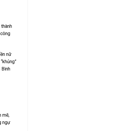
 thành
ủ công
yền nữ
 “khủng”
 Bình
h mẽ,
g ngự