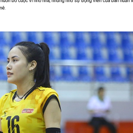
ô muốn bỏ cuộc vì nhớ nhà, nhưng nhờ sự động viên của ban huấn l
mê.