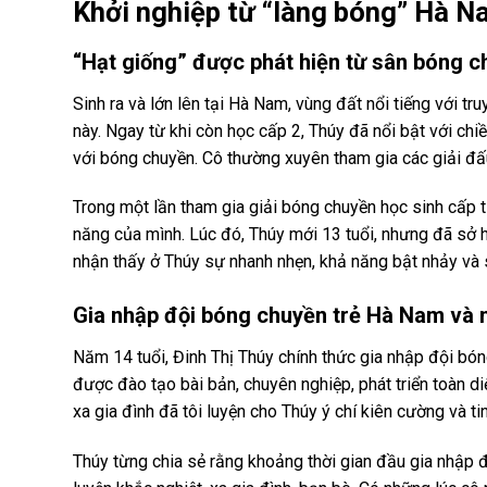
Khởi nghiệp từ “làng bóng” Hà 
“Hạt giống” được phát hiện từ sân bóng 
Sinh ra và lớn lên tại Hà Nam, vùng đất nổi tiếng với 
này. Ngay từ khi còn học cấp 2, Thúy đã nổi bật với chi
với bóng chuyền. Cô thường xuyên tham gia các giải đấu
Trong một lần tham gia giải bóng chuyền học sinh cấp tỉ
năng của mình. Lúc đó, Thúy mới 13 tuổi, nhưng đã sở h
nhận thấy ở Thúy sự nhanh nhẹn, khả năng bật nhảy và 
Gia nhập đội bóng chuyền trẻ Hà Nam và 
Năm 14 tuổi, Đinh Thị Thúy chính thức gia nhập đội bón
được đào tạo bài bản, chuyên nghiệp, phát triển toàn diệ
xa gia đình đã tôi luyện cho Thúy ý chí kiên cường và t
Thúy từng chia sẻ rằng khoảng thời gian đầu gia nhập độ