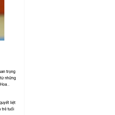
uan trọng
 từ những
c Hoa…
uyết liệt
 trẻ tuổi