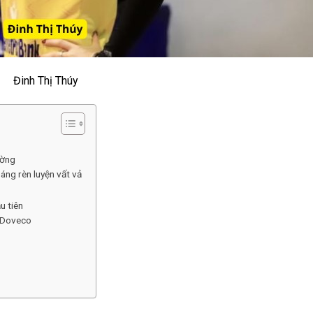
Đinh Thị Thúy
ường
áng rèn luyện vất vả
u tiên
h Doveco