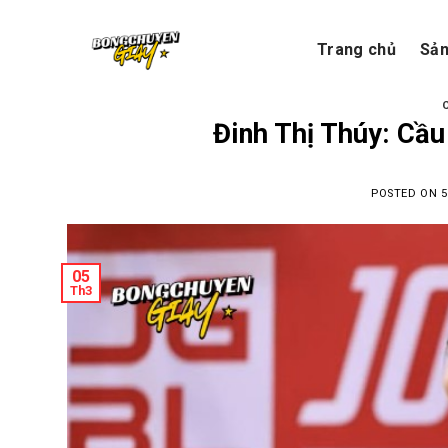
Skip
to
Trang chủ
Sả
content
Đinh Thị Thúy: Cầu
POSTED ON
5
05
Th3