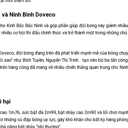
ại thời điểm đó.
 và Ninh Bình Doveco
cho Kinh Bắc Bắc Ninh và góp phần giúp đội bóng này giành nhiều
o nhiều cơ hội thi đấu chính thức và trở thành một trong những ch
 Doveco, đội bóng đang trên đà phát triển mạnh mẽ của bóng chu
ôi sao” như Bích Tuyền, Nguyễn Thị Trinh… tạo nên bộ ba tấn công
 trên hàng công đã mang về nhiều chiến thắng quan trọng cho Ninh
i hại
iều cao 1m76, sức bật đà 2m99, bật nhảy cao 2m90 và lối chơi mạn
 nhờ những cú đập bóng uy lực, gây khó khăn cho bất kỳ hàng phòn
hả năng bật nhảy “phi thường”.