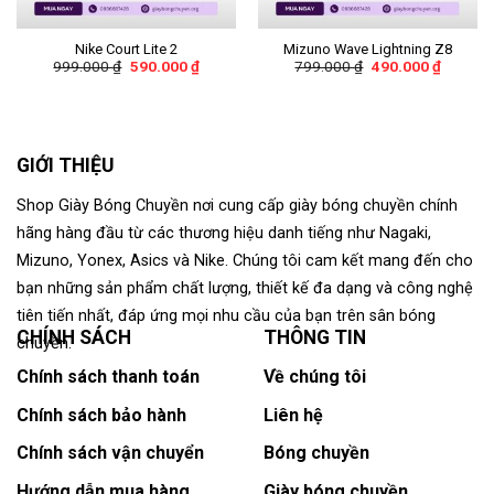
Nike Court Lite 2
Mizuno Wave Lightning Z8
999.000
₫
590.000
₫
799.000
₫
490.000
₫
GIỚI THIỆU
Shop Giày Bóng Chuyền nơi cung cấp giày bóng chuyền chính
hãng hàng đầu từ các thương hiệu danh tiếng như Nagaki,
Mizuno, Yonex, Asics và Nike. Chúng tôi cam kết mang đến cho
bạn những sản phẩm chất lượng, thiết kế đa dạng và công nghệ
tiên tiến nhất, đáp ứng mọi nhu cầu của bạn trên sân bóng
CHÍNH SÁCH
THÔNG TIN
chuyền.
Chính sách thanh toán
Về chúng tôi
Chính sách bảo hành
Liên hệ
Chính sách vận chuyển
Bóng chuyền
Hướng dẫn mua hàng
Giày bóng chuyền