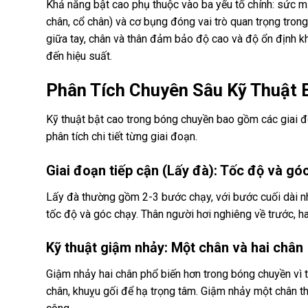
Khả năng bật cao phụ thuộc vào ba yếu tố chính: sức mạ
chân, cổ chân) và cơ bụng đóng vai trò quan trọng trong
giữa tay, chân và thân đảm bảo độ cao và độ ổn định khi
đến hiệu suất.
Phân Tích Chuyên Sâu Kỹ Thuật 
Kỹ thuật bật cao trong bóng chuyền bao gồm các giai đo
phân tích chi tiết từng giai đoạn.
Giai đoạn tiếp cận (Lấy đà): Tốc độ và g
Lấy đà thường gồm 2-3 bước chạy, với bước cuối dài n
tốc độ và góc chạy. Thân người hơi nghiêng về trước, ha
Kỹ thuật giậm nhảy: Một chân và hai chân
Giậm nhảy hai chân phổ biến hơn trong bóng chuyền vì 
chân, khuỵu gối để hạ trọng tâm. Giậm nhảy một chân t