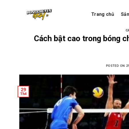
Skip
to
Trang chủ
Sả
content
C
Cách bật cao trong bóng ch
POSTED ON
2
29
Th4