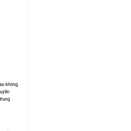
cao không
huyền
 trung