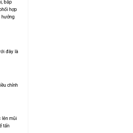
i, bắp
 phối hợp
nh hưởng
ới đây là
iều chỉnh
c lên mũi
ể tấn