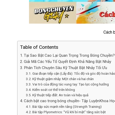
Cách b
Table of Contents
Tại Sao Bật Cao Lại Quan Trọng Trong Bóng Chuyền?
Giải Mã Các Yếu Tố Quyết Định Khả Năng Bật Nhảy
Phân Tích Chuyên Sâu Kỹ Thuật Bật Nhảy Tối Ưu
Giai đoạn tiếp cận (Lấy đà): Tốc độ và góc độ hoàn hả
Kỹ thuật giậm nhảy: Một chân và hai chân
Vai trò của động tác vung tay: Tạo lực cộng hưởng
Kiểm soát cơ thể trên không
Kỹ thuật tiếp đất: An toàn và hiệu quả
Cách bật cao trong bóng chuyền- Tập LuyệnKhoa Họ
Bài tập sức mạnh nền tảng (Strength Training)
Bài tập Plyometrics: “Vũ khí bí mật” tăng sức bật