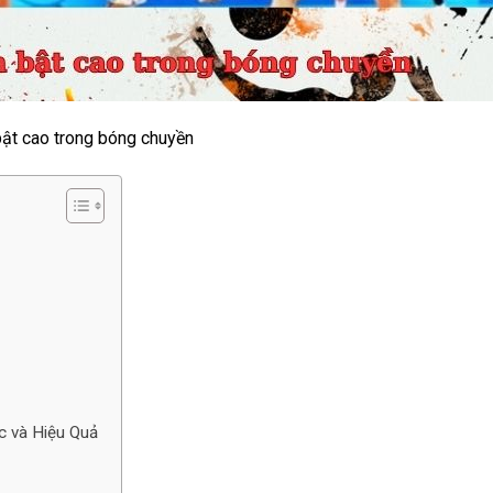
ật cao trong bóng chuyền
o
c và Hiệu Quả