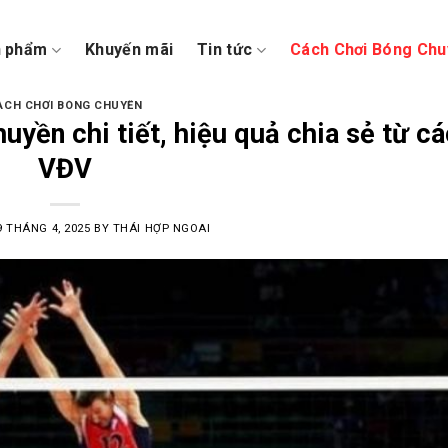
n phẩm
Khuyến mãi
Tin tức
Cách Chơi Bóng Chu
ÁCH CHƠI BÓNG CHUYỀN
uyền chi tiết, hiệu quả chia sẻ từ cá
VĐV
9 THÁNG 4, 2025
BY
THÁI HỢP NGOAI