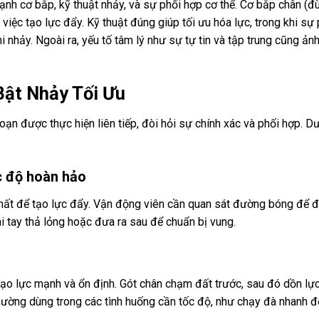
nh cơ bắp, kỹ thuật nhảy, và sự phối hợp cơ thể. Cơ bắp chân (đù
 việc tạo lực đẩy. Kỹ thuật đúng giúp tối ưu hóa lực, trong khi sự
 nhảy. Ngoài ra, yếu tố tâm lý như sự tự tin và tập trung cũng ả
Bật Nhảy Tối Ưu
ạn được thực hiện liên tiếp, đòi hỏi sự chính xác và phối hợp. Dư
óc độ hoàn hảo
hất để tạo lực đẩy. Vận động viên cần quan sát đường bóng để đ
i tay thả lỏng hoặc đưa ra sau để chuẩn bị vung.
tạo lực mạnh và ổn định. Gót chân chạm đất trước, sau đó dồn lự
hường dùng trong các tình huống cần tốc độ, như chạy đà nhanh đ