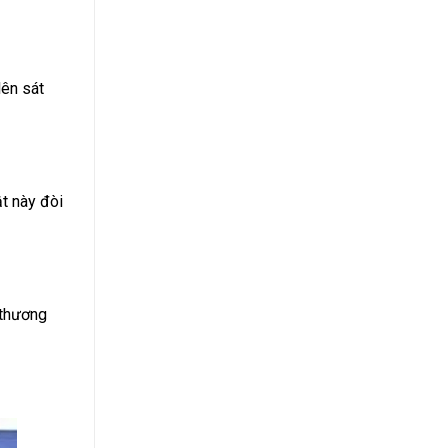
lên sát
ật này đòi
 thương