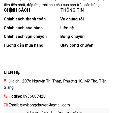
tiên tiến nhất, đáp ứng mọi nhu cầu của bạn trên sân bóng
CHÍNH SÁCH
THÔNG TIN
chuyền.
Chính sách thanh toán
Về chúng tôi
Chính sách bảo hành
Liên hệ
Chính sách vận chuyển
Bóng chuyền
Hướng dẫn mua hàng
Giày bóng chuyền
LIÊN HỆ
Địa chỉ: 207c Nguyễn Thị Thập, Phường 10, Mỹ Tho, Tiền
Giang
Hotline: 0936687428
Email: giaybongchuyen@gmail.com