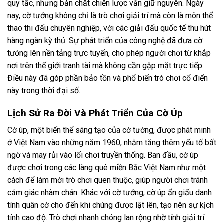
quy tắc, nhưng bản chất chiến lược vẫn giữ nguyên. Ngày
nay, cờ tướng không chỉ là trò chơi giải trí mà còn là môn thể
thao thi đấu chuyên nghiệp, với các giải đấu quốc tế thu hút
hàng ngàn kỳ thủ. Sự phát triển của công nghệ đã đưa cờ
tướng lên nền tảng trực tuyến, cho phép người chơi từ khắp
nơi trên thế giới tranh tài mà không cần gặp mặt trực tiếp.
Điều này đã góp phần bảo tồn và phổ biến trò chơi cổ điển
này trong thời đại số.
Lịch Sử Ra Đời Và Phát Triển Của Cờ Úp
Cờ úp, một biến thể sáng tạo của cờ tướng, được phát minh
ở Việt Nam vào những năm 1960, nhằm tăng thêm yếu tố bất
ngờ và may rủi vào lối chơi truyền thống. Ban đầu, cờ úp
được chơi trong các làng quê miền Bắc Việt Nam như một
cách để làm mới trò chơi quen thuộc, giúp người chơi tránh
cảm giác nhàm chán. Khác với cờ tướng, cờ úp ẩn giấu danh
tính quân cờ cho đến khi chúng được lật lên, tạo nên sự kịch
tính cao độ. Trò chơi nhanh chóng lan rộng nhờ tính giải trí