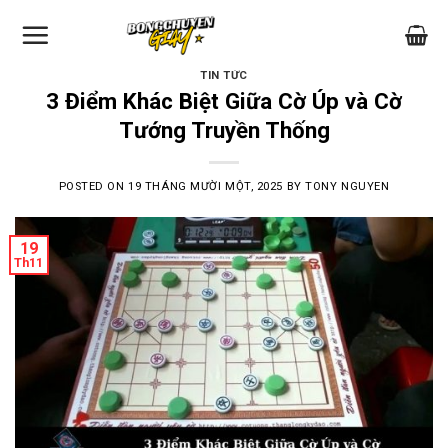
Skip
to
content
TIN TỨC
3 Điểm Khác Biệt Giữa Cờ Úp và Cờ
Tướng Truyền Thống
POSTED ON
19 THÁNG MƯỜI MỘT, 2025
BY
TONY NGUYEN
19
Th11