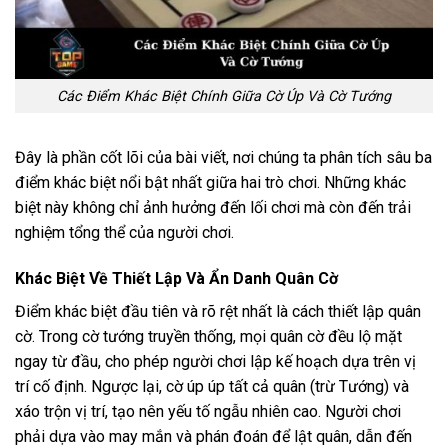
Các Điểm Khác Biệt Chính Giữa Cờ Úp Và Cờ Tướng
Đây là phần cốt lõi của bài viết, nơi chúng ta phân tích sâu ba
điểm khác biệt nổi bật nhất giữa hai trò chơi. Những khác
biệt này không chỉ ảnh hưởng đến lối chơi mà còn đến trải
nghiệm tổng thể của người chơi.
Khác Biệt Về Thiết Lập Và Ẩn Danh Quân Cờ
Điểm khác biệt đầu tiên và rõ rệt nhất là cách thiết lập quân
cờ. Trong cờ tướng truyền thống, mọi quân cờ đều lộ mặt
ngay từ đầu, cho phép người chơi lập kế hoạch dựa trên vị
trí cố định. Ngược lại, cờ úp úp tất cả quân (trừ Tướng) và
xáo trộn vị trí, tạo nên yếu tố ngẫu nhiên cao. Người chơi
phải dựa vào may mắn và phán đoán để lật quân, dẫn đến