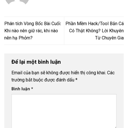
Phân tích Vòng Bốc Bài Cuối:
Phần Mềm Hack/Tool Bắn Cá
Khi nào nên giữ rác, khi nào
Có Thật Không? Lời Khuyên
nên hạ Phỏm?
Từ Chuyên Gia
Để lại một bình luận
Email của bạn sẽ không được hiển thị công khai.
Các
trường bắt buộc được đánh dấu
*
Bình luận
*