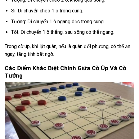
Sĩ: Di chuyển chéo 1 ô trong cung.
Tướng: Di chuyển 1 ô ngang dọc trong cung.
Tốt: Di chuyển 1 ô thẳng, sau sông có thể ngang.
Trong cờ úp, khi lật quân, nếu là quân đối phương, có thể ăn
ngay, tăng tính bất ngờ.
Các Điểm Khác Biệt Chính Giữa Cờ Úp Và Cờ
Tướng