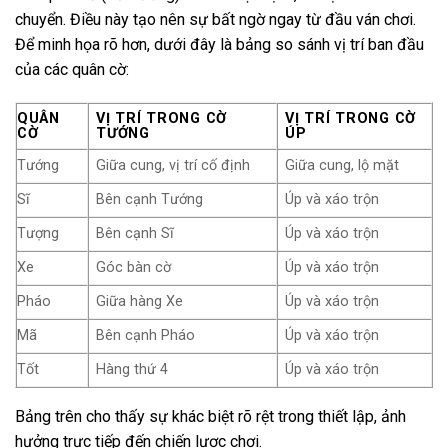
chuyển. Điều này tạo nên sự bất ngờ ngay từ đầu ván chơi.
Để minh họa rõ hơn, dưới đây là bảng so sánh vị trí ban đầu
của các quân cờ:
QUÂN
VỊ TRÍ TRONG CỜ
VỊ TRÍ TRONG CỜ
CỜ
TƯỚNG
ÚP
Tướng
Giữa cung, vị trí cố định
Giữa cung, lộ mặt
Sĩ
Bên cạnh Tướng
Úp và xáo trộn
Tượng
Bên cạnh Sĩ
Úp và xáo trộn
Xe
Góc bàn cờ
Úp và xáo trộn
Pháo
Giữa hàng Xe
Úp và xáo trộn
Mã
Bên cạnh Pháo
Úp và xáo trộn
Tốt
Hàng thứ 4
Úp và xáo trộn
Bảng trên cho thấy sự khác biệt rõ rệt trong thiết lập, ảnh
hưởng trực tiếp đến chiến lược chơi.