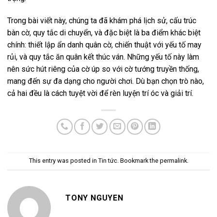
Trong bài viết này, chúng ta đã khám phá lịch sử, cấu trúc
bàn cờ, quy tắc di chuyển, và đặc biệt là ba điểm khác biệt
chính: thiết lập ẩn danh quân cờ, chiến thuật với yếu tố may
rủi, và quy tắc ăn quân kết thúc ván. Những yếu tố này làm
nên sức hút riêng của cờ úp so với cờ tướng truyền thống,
mang đến sự đa dạng cho người chơi. Dù bạn chọn trò nào,
cả hai đều là cách tuyệt vời để rèn luyện trí óc và giải trí.
This entry was posted in
Tin tức
. Bookmark the
permalink
.
TONY NGUYEN