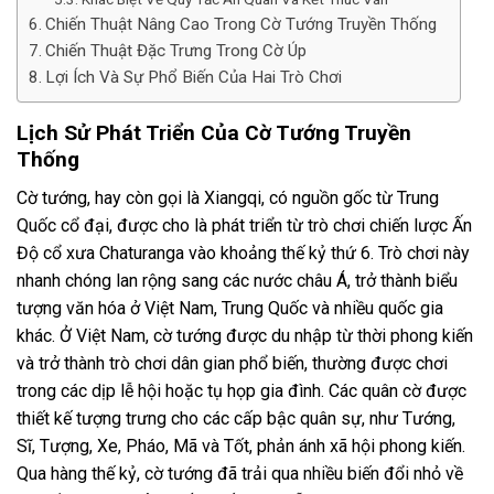
Chiến Thuật Nâng Cao Trong Cờ Tướng Truyền Thống
Chiến Thuật Đặc Trưng Trong Cờ Úp
Lợi Ích Và Sự Phổ Biến Của Hai Trò Chơi
Lịch Sử Phát Triển Của Cờ Tướng Truyền
Thống
Cờ tướng, hay còn gọi là Xiangqi, có nguồn gốc từ Trung
Quốc cổ đại, được cho là phát triển từ trò chơi chiến lược Ấn
Độ cổ xưa Chaturanga vào khoảng thế kỷ thứ 6. Trò chơi này
nhanh chóng lan rộng sang các nước châu Á, trở thành biểu
tượng văn hóa ở Việt Nam, Trung Quốc và nhiều quốc gia
khác. Ở Việt Nam, cờ tướng được du nhập từ thời phong kiến
và trở thành trò chơi dân gian phổ biến, thường được chơi
trong các dịp lễ hội hoặc tụ họp gia đình. Các quân cờ được
thiết kế tượng trưng cho các cấp bậc quân sự, như Tướng,
Sĩ, Tượng, Xe, Pháo, Mã và Tốt, phản ánh xã hội phong kiến.
Qua hàng thế kỷ, cờ tướng đã trải qua nhiều biến đổi nhỏ về