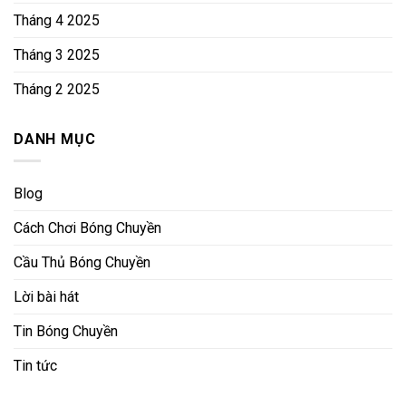
Tháng 4 2025
Tháng 3 2025
Tháng 2 2025
DANH MỤC
Blog
Cách Chơi Bóng Chuyền
Cầu Thủ Bóng Chuyền
Lời bài hát
Tin Bóng Chuyền
Tin tức